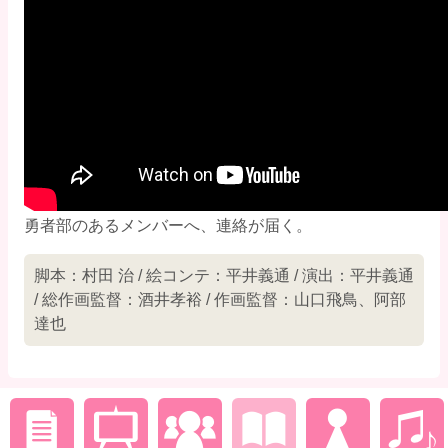
勇者部のあるメンバーへ、連絡が届く。
脚本：村田 治 / 絵コンテ：平井義通 / 演出：平井義通
/ 総作画監督：酒井孝裕 / 作画監督：山口飛鳥、阿部
達也