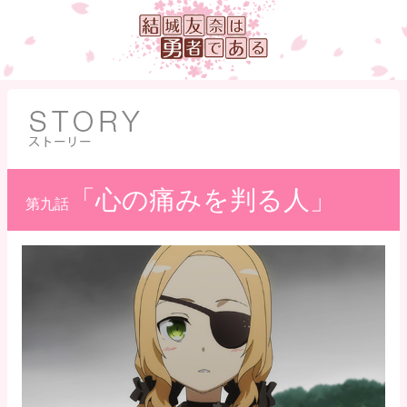
「心の痛みを判る人」
第九話