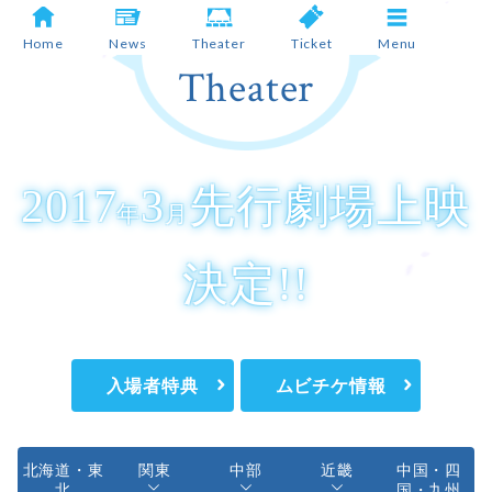
Home
News
Theater
Ticket
Menu
Theater
2017
3
先行劇場上映
年
月
News
Theater
Ticket
決定!!
Staff/Cast
Story
Character
入場者特典
ムビチケ情報
Product
Special
Twitter
北海道・東
関東
中部
近畿
中国・四
北
国・九州