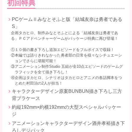
初回特典
PCゲームⅡみなとそふと版「結城友奈は勇者である
S」
企画タカヒロ、制作みなとそふとによる「結城友奈は勇者であ
る」ＰＣアドベンチャーゲームがパッケージ特典に再び登場！
①１０個の書き下ろし追加エピソードをフルボイスで収録！
②本編では語りきれなかった勇者部の日常を様々なシチュエーシ
ョンでさらに堪能可能！
③アニメーション制作Studio 五組が全10点エピソードのゲームグ
ラフィックを全て描き下ろし！
④企画はタカヒロ、シナリオはタカヒロとアニメの各話脚本をつ
とめた村田治の2人が担当！
キャラクターデザイン原案BUNBUN描き下ろし三方
背プラケース
約縦192mm×約横192mmの大型スペシャルパッケー
ジ
アニメーションキャラクターデザイン酒井孝裕描き下
ろしデジパック