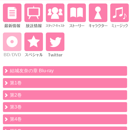
結城友奈の章 Blu-ray
第1巻
第2巻
第3巻
第4巻