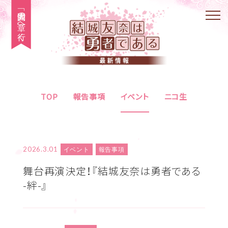
「大満開の章」へ行く
TOP
報告事項
イベント
ニコ生
2026.3.01
イベント
報告事項
舞台再演決定！『結城友奈は勇者である
-絆-』