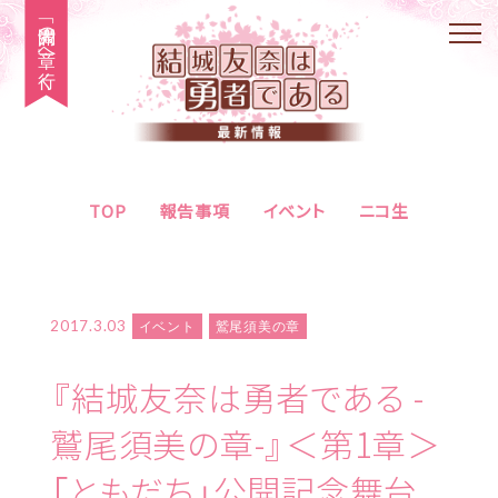
「大満開の章」へ行く
TOP
報告事項
イベント
ニコ生
2017.3.03
イベント
鷲尾須美の章
『結城友奈は勇者である -
鷲尾須美の章-』＜第1章＞
「ともだち」公開記念舞台