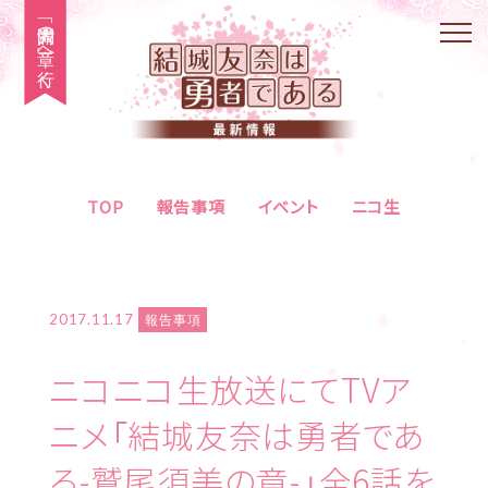
「大満開の章」へ行く
TOP
報告事項
イベント
ニコ生
2017.11.17
報告事項
ニコニコ生放送にてTVア
ニメ「結城友奈は勇者であ
る-鷲尾須美の章-」全6話を