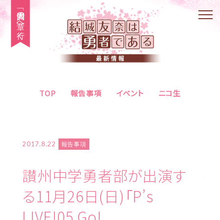
「大満開の章」へ行く
TOP
報告事項
イベント
ニコ生
2017.8.22
報告事項
讃州中学勇者部が出演す
る11月26日(日)「P’s
LIVE!05 Go!